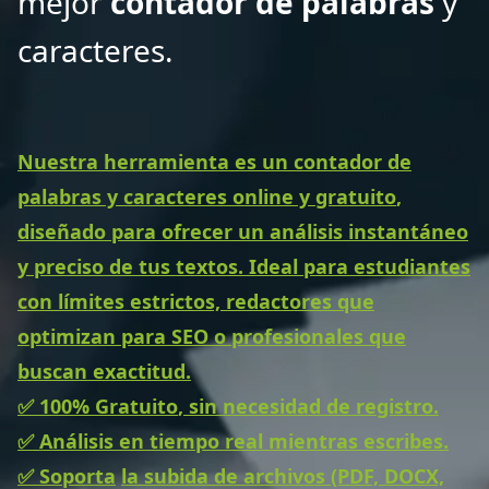
mejor
contador de palabras
y
caracteres.
Nuestra herramienta es un
contador de
palabras y caracteres online y gratuito
,
diseñado para ofrecer un análisis instantáneo
y preciso de tus textos. Ideal para estudiantes
con límites estrictos, redactores que
optimizan para SEO o profesionales que
buscan exactitud.
✅
100% Gratuito
, sin necesidad de registro.
✅
Análisis en tiempo real
mientras escribes.
✅
Soporta
la subida de archivos
(PDF, DOCX,