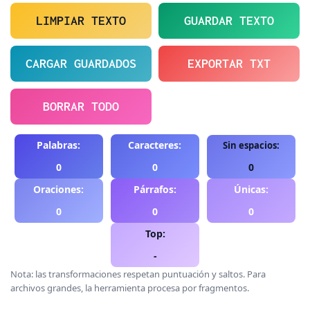
LIMPIAR TEXTO
GUARDAR TEXTO
CARGAR GUARDADOS
EXPORTAR TXT
BORRAR TODO
Palabras:
Caracteres:
Sin espacios:
0
0
0
Oraciones:
Párrafos:
Únicas:
0
0
0
Top:
-
Nota: las transformaciones respetan puntuación y saltos. Para
archivos grandes, la herramienta procesa por fragmentos.