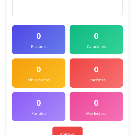
0
0
Palabras
Caracteres
0
0
Sin espacios
Oraciones
0
0
Párrafos
Min lectura
BORRAR