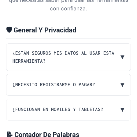
con confianza.
🛡️ General Y Privacidad
¿ESTÁN SEGUROS MIS DATOS AL USAR ESTA
▼
HERRAMIENTA?
Sí, al 100%.
Priorizamos tu privacidad.
▼
¿NECESITO REGISTRARME O PAGAR?
Todo el procesamiento se realiza
localmente en tu navegador. Ningún
No. Todas nuestras herramientas son
documento o texto se sube ni se almacena
▼
¿FUNCIONAN EN MÓVILES Y TABLETAS?
totalmente gratuitas
y no requieren
en nuestros servidores.
registro, instalación ni suscripción. Úsalas
Sí. Nuestra web es totalmente responsiva
libremente.
📝 Contador De Palabras